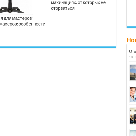
махинациях, от которых не
оторваться
я для мастеров-
махеров: особенности
Но
Оте
10.0