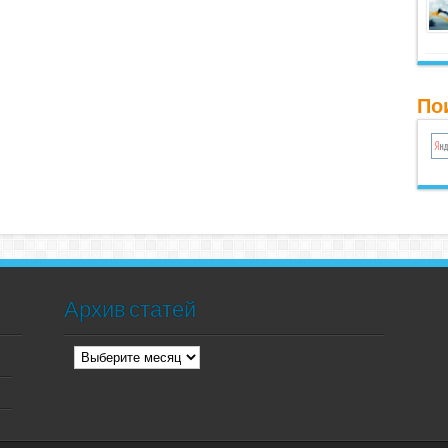
Пои
Архив статей
Архив
статей