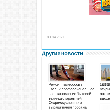
03.04.2021
Другие новости
Ремонт пылесосов в
Cabrio
Казани: профессиональное
откры
восстановление бытовой
автом
техники с гарантией
вдохн
Секреты успешного
качества
выращивания проса на