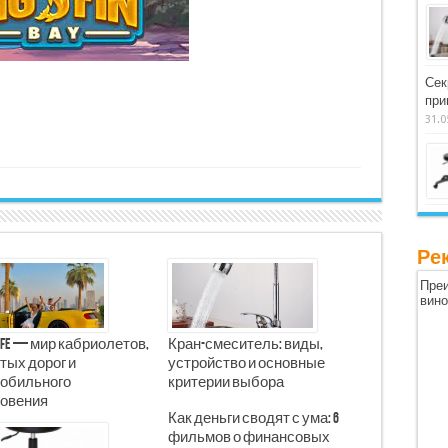
Сек
при
31.0
Ре
Преи
вин
Life — мир кабриолетов,
Кран-смеситель: виды,
тых дорог и
устройство и основные
обильного
критерии выбора
овения
Как деньги сводят с ума: 6
фильмов о финансовых