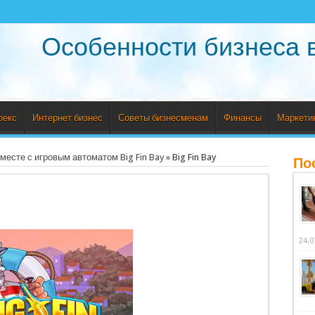
Особенности бизнеса 
рекс
Интернет бизнес
Советы бизнесменам
Финансы
Маркети
есте с игровым автоматом Big Fin Bay
»
Big Fin Bay
По
24.0