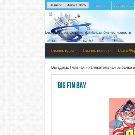
Главная
О проекте
Четверг , 6 Август 2026
Бизнес идеи, форекс, финансы, бизнес новости
Бизнес идеи
»
Бизнес новости
Все о Фо
Вы здесь:
Главная
»
Увлекательная рыбалка вм
Big Fin Bay