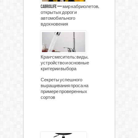
CabrioLife — мир кабриолетов,
открытых дорог и
автомобильного
вдохновения
Кран-смеситель: виды,
устройство и основные
критерии выбора
Секреты успешного
выращивания проса на
примере проверенных
сортов