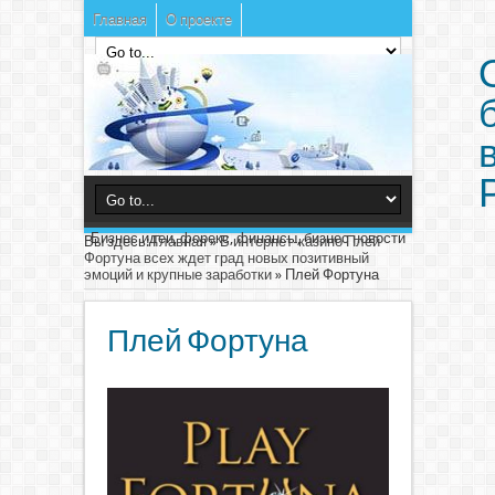
Главная
О проекте
Бизнес идеи, форекс, финансы, бизнес новости
Вы здесь:
Главная
»
В интернет-казино Плей
Фортуна всех ждет град новых позитивный
эмоций и крупные заработки
»
Плей Фортуна
Плей Фортуна