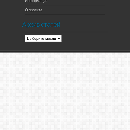
Информация
О проекте
Архив статей
Архив
статей