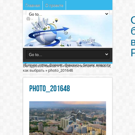
Главная
О проекте
Бизнес идеи, форекс, финансы, бизнес новости
Вы здесь:
Главная
»
Вторичное жилье в Алматы,
как выбрать
»
photo_201648
photo_201648