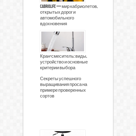
CabrioLife — мир кабриолетов,
открытых дорог и
автомобильного
вдохновения
Кран-смеситель: виды,
устройство и основные
критерии выбора
Секреты успешного
выращивания проса на
примере проверенных
сортов