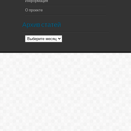
Информация
О проекте
Архив статей
Архив
статей