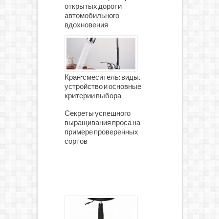
открытых дорог и
автомобильного
вдохновения
Кран-смеситель: виды,
устройство и основные
критерии выбора
Секреты успешного
выращивания проса на
примере проверенных
сортов