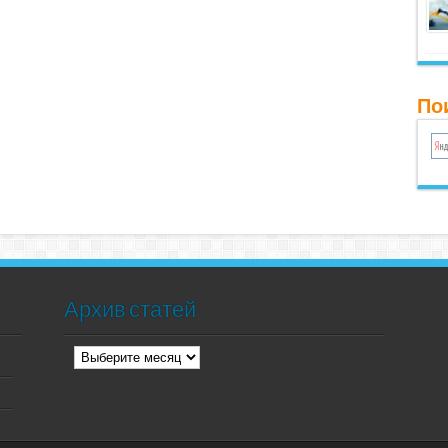
Пои
Архив статей
Архив
статей