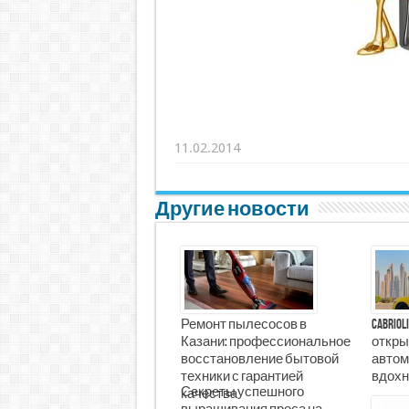
11.02.2014
Другие новости
Ремонт пылесосов в
Cabrio
Казани: профессиональное
откры
восстановление бытовой
автом
техники с гарантией
вдохн
Секреты успешного
качества