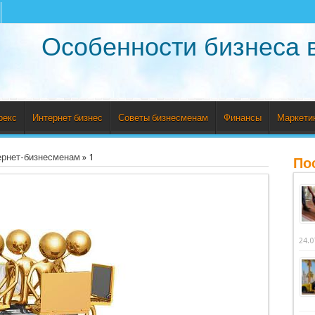
Особенности бизнеса 
рекс
Интернет бизнес
Советы бизнесменам
Финансы
Маркети
ернет-бизнесменам
»
1
По
24.0