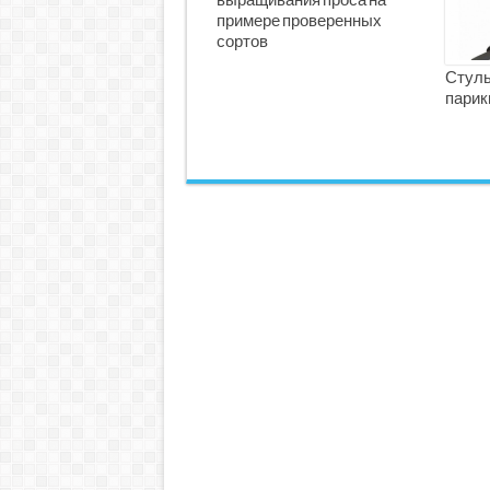
выращивания проса на
примере проверенных
сортов
Стуль
парик