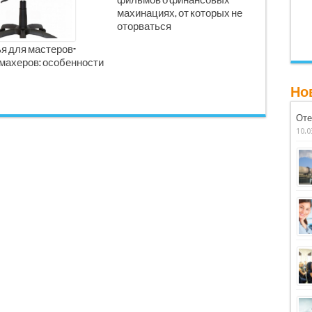
фильмов о финансовых
махинациях, от которых не
оторваться
я для мастеров-
махеров: особенности
Но
Оте
10.0