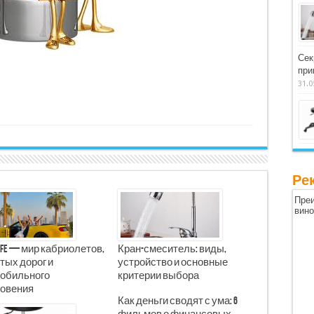
Сек
при
31.0
Ре
Преи
вин
Life — мир кабриолетов,
Кран-смеситель: виды,
тых дорог и
устройство и основные
обильного
критерии выбора
овения
Как деньги сводят с ума: 6