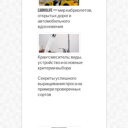
CabrioLife — мир кабриолетов,
открытых дорог и
автомобильного
вдохновения
Кран-смеситель: виды,
устройство и основные
критерии выбора
Секреты успешного
выращивания проса на
примере проверенных
сортов