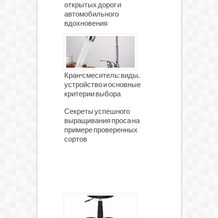
открытых дорог и
автомобильного
вдохновения
Кран-смеситель: виды,
устройство и основные
критерии выбора
Секреты успешного
выращивания проса на
примере проверенных
сортов