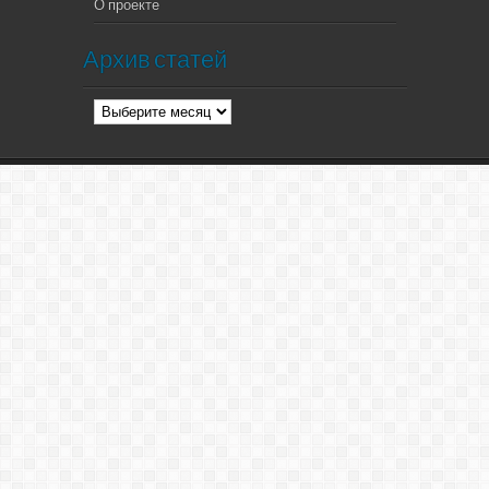
О проекте
Архив статей
Архив
статей