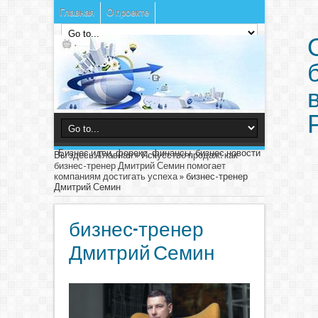
Главная
О проекте
Бизнес идеи, форекс, финансы, бизнес новости
Вы здесь:
Главная
»
Искусство продаж: как
бизнес-тренер Дмитрий Семин помогает
компаниям достигать успеха
»
бизнес-тренер
Дмитрий Семин
бизнес-тренер
Дмитрий Семин