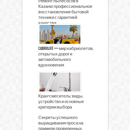
Ремонт пылесосов в
Казани: профессиональное
восстановление бытовой
техники с гарантией
качества
CabrioLife — мир кабриолетов,
открытых дорог и
автомобильного
вдохновения
Кран-смеситель: виды,
устройство и основные
критерии выбора
Секреты успешного
выращивания проса на
примере проверенных