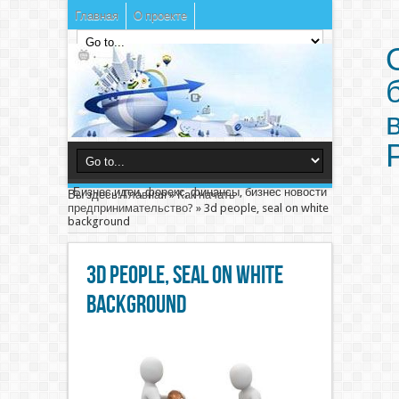
Главная
О проекте
Бизнес идеи, форекс, финансы, бизнес новости
Вы здесь:
Главная
»
Как начать
предпринимательство?
»
3d people, seal on white
background
3d people, seal on white
background