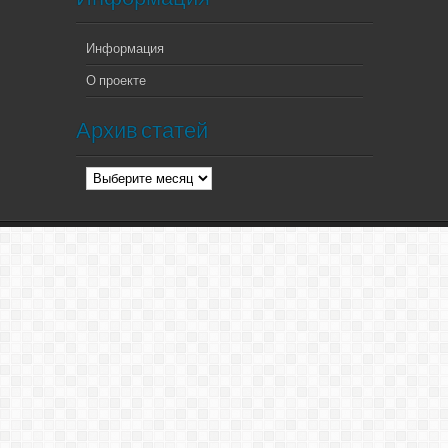
Информация
О проекте
Архив статей
Архив
статей