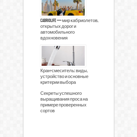
CabrioLife — мир кабриолетов,
открытых дорог и
автомобильного
вдохновения
Кран-смеситель: виды,
устройство и основные
критерии выбора
Секреты успешного
выращивания проса на
примере проверенных
сортов