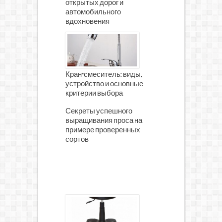
открытых дорог и
автомобильного
вдохновения
Кран-смеситель: виды,
устройство и основные
критерии выбора
Секреты успешного
выращивания проса на
примере проверенных
сортов