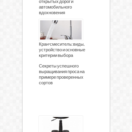
открытых дорог и
автомобильного
вдохновения
Кран-смеситель: виды,
устройство и основные
критерии выбора
Секреты успешного
выращивания проса на
примере проверенных
сортов