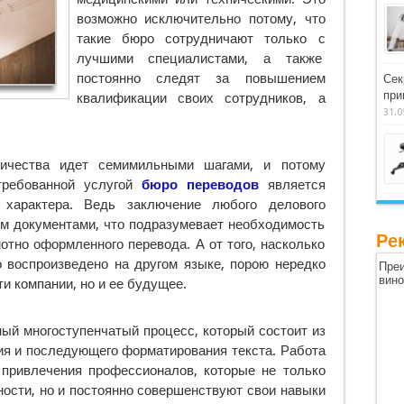
возможно исключительно потому, что
такие бюро сотрудничают только с
лучшими специалистами, а также
постоянно следят за повышением
Сек
при
квалификации своих сотрудников, а
31.0
ничества идет семимильными шагами, и потому
требованной услугой
бюро переводов
является
 характера. Ведь заключение любого делового
м документами, что подразумевает необходимость
Ре
отно оформленного перевода. А от того, насколько
 воспроизведено на другом языке, порою нередко
Преи
вин
ти компании, но и ее будущее.
й многоступенчатый процесс, который состоит из
ия и последующего форматирования текста. Работа
привлечения профессионалов, которые не только
ости, но и постоянно совершенствуют свои навыки