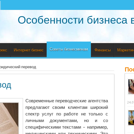
Особенности бизнеса 
Советы бизнесменам
рекс
Интернет бизнес
Финансы
Маркетин
идический перевод
По
вод
Современные переводческие агентства
24.0
предлагают своим клиентам широкий
спектр услуг по работе не только с
личными документами, но и со
специфическими текстами – например,
медицинскими или техническими
. Это