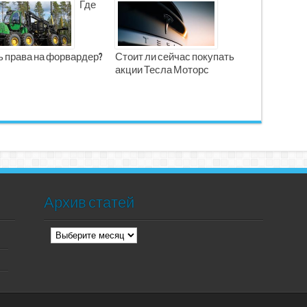
Где
ь права на форвардер?
Стоит ли сейчас покупать
акции Тесла Моторс
Архив статей
Архив
статей