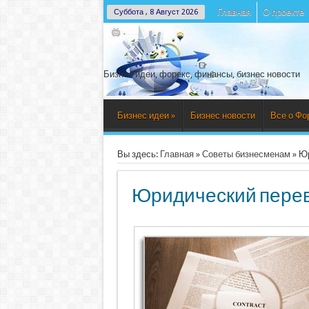
Главная
О проекте
Суббота , 8 Август 2026
Бизнес идеи, форекс, финансы, бизнес новости
Бизнес идеи
»
Бизнес новости
Все о Фо
Вы здесь:
Главная
»
Советы бизнесменам
»
Юр
Юридический пере