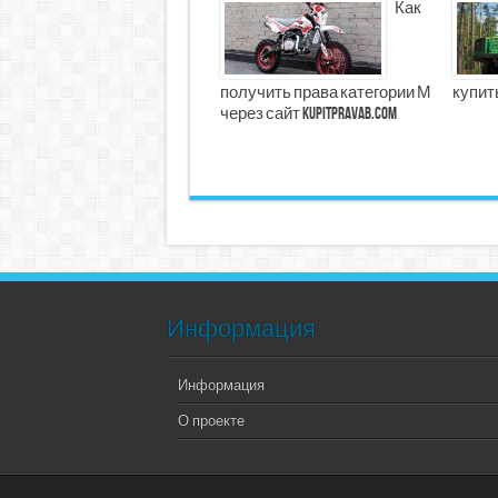
Как
получить права категории М
купит
через сайт kupitpravab.com
Информация
Информация
О проекте