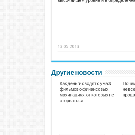
высочайшем уровне и в определенны
13.05.2013
Другие новости
Как деньги сводят с ума: 6
Почем
фильмов о финансовых
не все
махинациях, от которых не
процв
оторваться