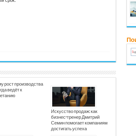
й срок.
Пои
у рост производства
гда ведёт к
етанию
Искусство продаж: как
бизнес-тренер Дмитрий
Семин помогает компаниям
достигать успеха