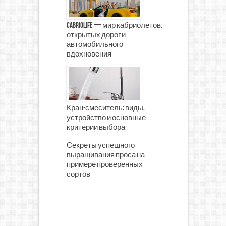
CabrioLife — мир кабриолетов,
открытых дорог и
автомобильного
вдохновения
Кран-смеситель: виды,
устройство и основные
критерии выбора
Секреты успешного
выращивания проса на
примере проверенных
сортов