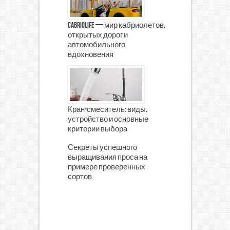
CabrioLife — мир кабриолетов,
открытых дорог и
автомобильного
вдохновения
Кран-смеситель: виды,
устройство и основные
критерии выбора
Секреты успешного
выращивания проса на
примере проверенных
сортов