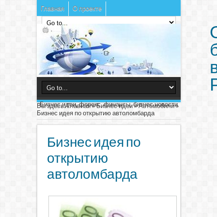
Главная
О проекте
Бизнес идеи, форекс, финансы, бизнес новости
Вы здесь:
Главная
»
Бизнес идеи
»
Автомобили
»
Бизнес идея по открытию автоломбарда
Бизнес идея по
открытию
автоломбарда