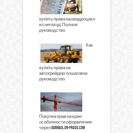
купить права на квадроцикл
и снегоход: Полное
руководство
Как
купить права на
автогрейдер: пошаговое
руководство
Покупка прав на кран:
особенности оформления
через barnaul.on-prava.com