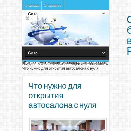
Главная
О проекте
Бизнес идеи, форекс, финансы, бизнес новости
Вы здесь:
Главная
»
Бизнес идеи
»
Автомобили
»
Что нужно для открытия автосалона с нуля
Что нужно для
открытия
автосалона с нуля