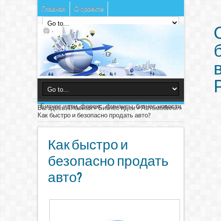
Главная
О проекте
Бизнес идеи, форекс, финансы, бизнес новости
Вы здесь:
Главная
»
Бизнес идеи
»
Автомобили
»
Как быстро и безопасно продать авто?
Как быстро и
безопасно продать
авто?