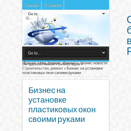
Главная
О проекте
Бизнес идеи, форекс, финансы, бизнес новости
Вы здесь:
Главная
»
Бизнес идеи
»
Строительство, ремонт
»
Бизнес на установке
пластиковых окон своими руками
Бизнес на
установке
пластиковых окон
своими руками