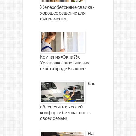
Железобетонные сваи как
хорошее решение для
фундамента
Компания «Окна 78».
Установка пластиковых
окон в городе Волхове
Как
обеспечить высокий
комфорт и безопасность
своей семьи?
На