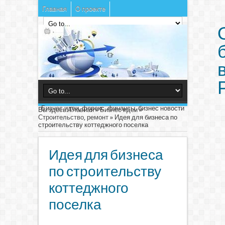
Главная
О проекте
Бизнес идеи, форекс, финансы, бизнес новости
Вы здесь:
Главная
»
Бизнес идеи
»
Строительство, ремонт
»
Идея для бизнеса по
строительству коттеджного поселка
Идея для бизнеса
по строительству
коттеджного
поселка