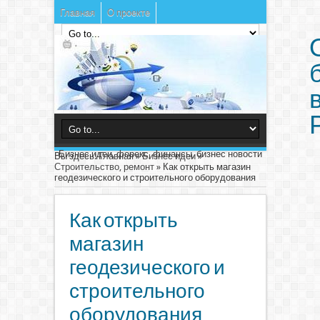
Главная
О проекте
Бизнес идеи, форекс, финансы, бизнес новости
Вы здесь:
Главная
»
Бизнес идеи
»
Строительство, ремонт
»
Как открыть магазин
геодезического и строительного оборудования
Как открыть
магазин
геодезического и
строительного
оборудования