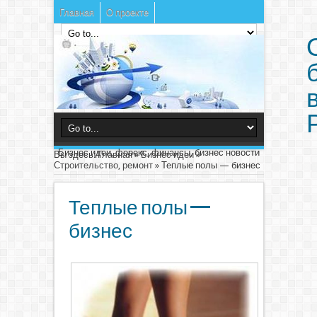
Главная
О проекте
Бизнес идеи, форекс, финансы, бизнес новости
Вы здесь:
Главная
»
Бизнес идеи
»
Строительство, ремонт
»
Теплые полы — бизнес
Теплые полы —
бизнес