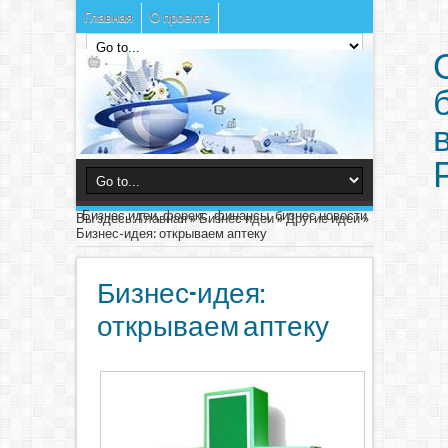
Главная
О проекте
Бизнес идеи, форекс, финансы, бизнес новости
Вы здесь:
Главная
»
Бизнес идеи
»
Другие идеи
»
Бизнес-идея: открываем аптеку
Бизнес-идея:
открываем аптеку