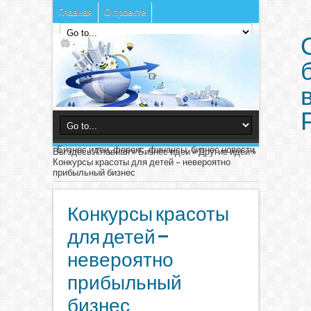
Главная
О проекте
Бизнес идеи, форекс, финансы, бизнес новости
Вы здесь:
Главная
»
Бизнес идеи
»
Другие идеи
»
Конкурсы красоты для детей – невероятно
прибыльный бизнес
Конкурсы красоты
для детей –
невероятно
прибыльный
бизнес