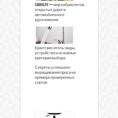
CabrioLife — мир кабриолетов,
открытых дорог и
автомобильного
вдохновения
Кран-смеситель: виды,
устройство и основные
критерии выбора
Секреты успешного
выращивания проса на
примере проверенных
сортов