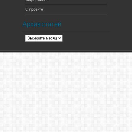
О проекте
Архив статей
Архив
статей