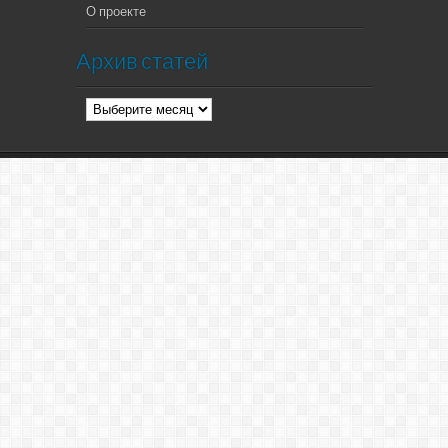
О проекте
Архив статей
Архив
статей