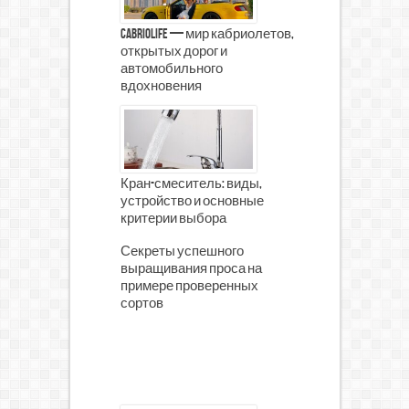
CabrioLife — мир кабриолетов,
открытых дорог и
автомобильного
вдохновения
Кран-смеситель: виды,
устройство и основные
критерии выбора
Секреты успешного
выращивания проса на
примере проверенных
сортов