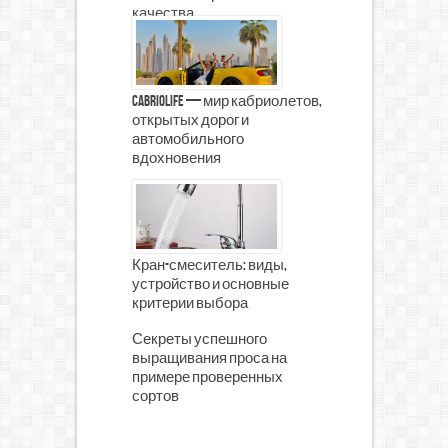
качества
CabrioLife — мир кабриолетов,
открытых дорог и
автомобильного
вдохновения
Кран-смеситель: виды,
устройство и основные
критерии выбора
Секреты успешного
выращивания проса на
примере проверенных
сортов