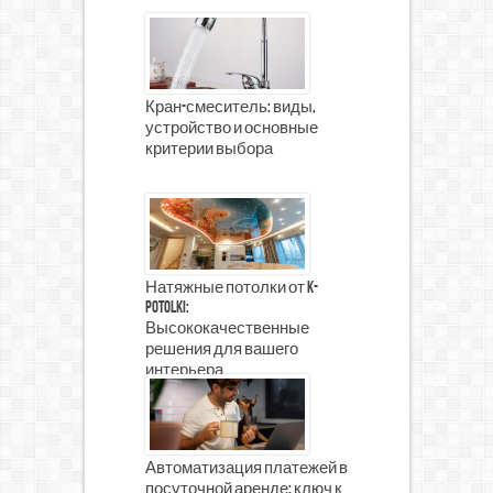
Кран-смеситель: виды,
устройство и основные
критерии выбора
Натяжные потолки от K-
Potolki:
Высококачественные
решения для вашего
интерьера
Автоматизация платежей в
посуточной аренде: ключ к