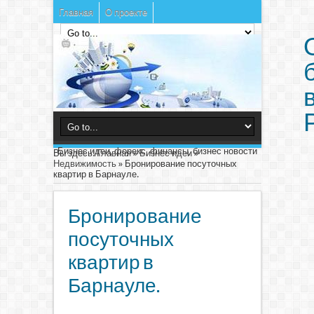
Главная
О проекте
Бизнес идеи, форекс, финансы, бизнес новости
Вы здесь:
Главная
»
Бизнес идеи
»
Недвижимость
»
Бронирование посуточных
квартир в Барнауле.
Бронирование
посуточных
квартир в
Барнауле.