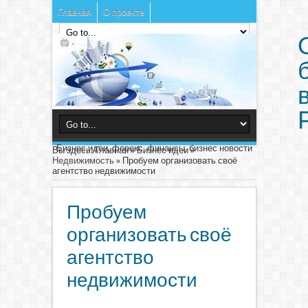
Главная
О проекте
Бизнес идеи, форекс, финансы, бизнес новости
Вы здесь:
Главная
»
Бизнес идеи
»
Недвижимость
»
Пробуем организовать своё
агентство недвижимости
Пробуем
организовать своё
агентство
недвижимости