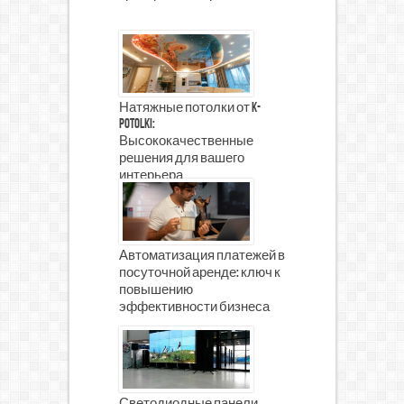
Натяжные потолки от K-
Potolki:
Высококачественные
решения для вашего
интерьера
Автоматизация платежей в
посуточной аренде: ключ к
повышению
эффективности бизнеса