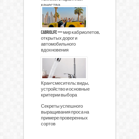
качества
CabrioLife — мир кабриолетов,
открытых дорог и
автомобильного
вдохновения
Кран-смеситель: виды,
устройство и основные
критерии выбора
Секреты успешного
выращивания проса на
примере проверенных
сортов