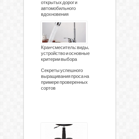
открытых дорог и
автомобильного
вдохновения
Кран-смеситель: виды,
устройство и основные
критерии выбора
Секреты успешного
выращивания проса на
примере проверенных
сортов