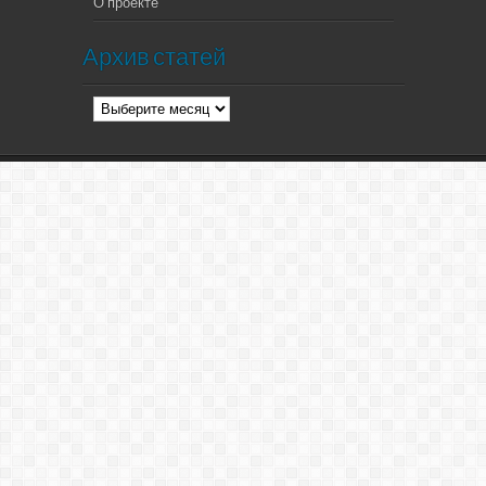
О проекте
Архив статей
Архив
статей