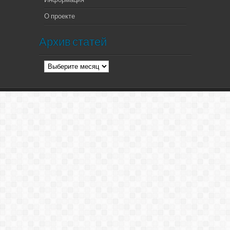
О проекте
Архив статей
Архив
статей