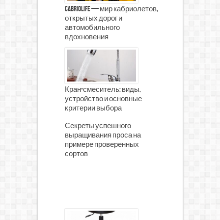
CabrioLife — мир кабриолетов,
открытых дорог и
автомобильного
вдохновения
Кран-смеситель: виды,
устройство и основные
критерии выбора
Секреты успешного
выращивания проса на
примере проверенных
сортов