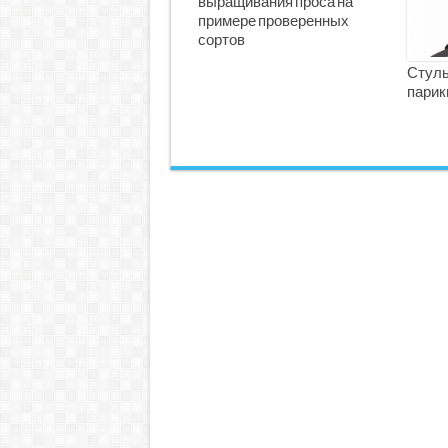
выращивания проса на
примере проверенных
сортов
Стуль
парик