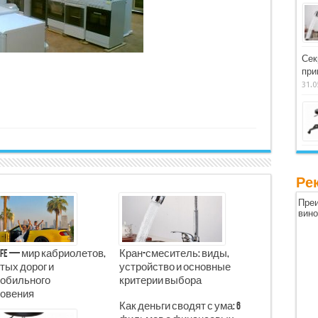
Сек
при
31.0
Ре
Преи
вин
Life — мир кабриолетов,
Кран-смеситель: виды,
тых дорог и
устройство и основные
обильного
критерии выбора
овения
Как деньги сводят с ума: 6