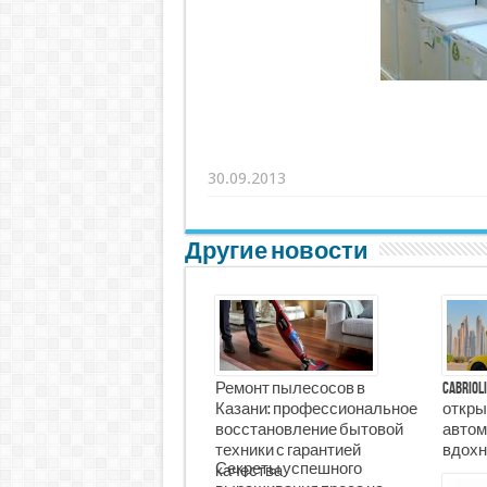
30.09.2013
Другие новости
Ремонт пылесосов в
Cabrio
Казани: профессиональное
откры
восстановление бытовой
автом
техники с гарантией
вдохн
Секреты успешного
качества