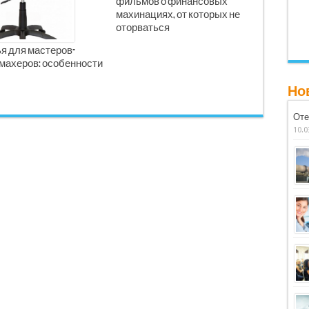
фильмов о финансовых
махинациях, от которых не
оторваться
я для мастеров-
махеров: особенности
Но
Оте
10.0