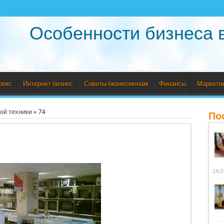
Особенности бизнеса 
рекс
Интернет бизнес
Советы бизнесменам
Финансы
Маркети
ой техники
»
74
По
24.0