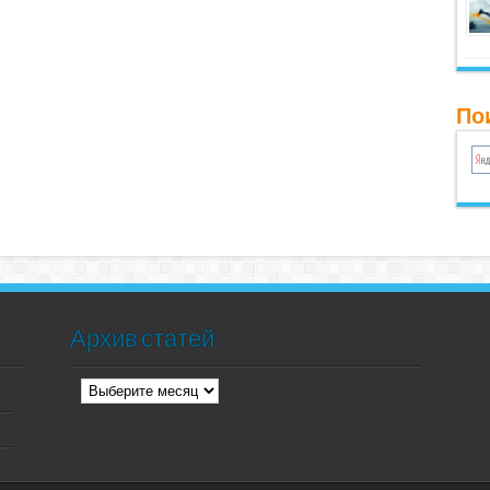
Пои
Архив статей
Архив
статей