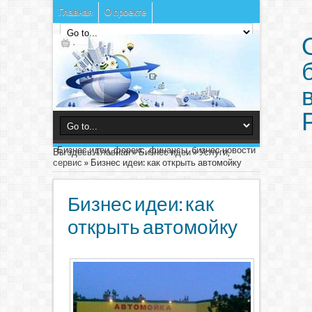
Главная
О проекте
Бизнес идеи, форекс, финансы, бизнес новости
Вы здесь:
Главная
»
Бизнес идеи
»
Услуги,
сервис
»
Бизнес идеи: как открыть автомойку
Бизнес идеи: как
открыть автомойку