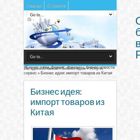
Главная
О проекте
Бизнес идеи, форекс, финансы, бизнес новости
Вы здесь:
Главная
»
Бизнес идеи
»
Услуги,
сервис
»
Бизнес идея: импорт товаров из Китая
Бизнес идея:
импорт товаров из
Китая