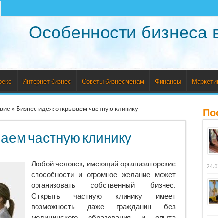
Особенности бизнеса 
рекс
Интернет бизнес
Советы бизнесменам
Финансы
Маркети
рвис
»
Бизнес идея: открываем частную клинику
По
ваем частную клинику
Любой человек, имеющий организаторские
24.0
способности и огромное желание может
организовать собственный бизнес.
Открыть частную клинику имеет
возможность даже гражданин без
медицинского образования и опыта