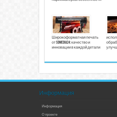
Широкоформатная печать
испол
от SDMedia24: качество и
обраб
инновации в каждой детали
улучш
Информация
Информация
О проекте