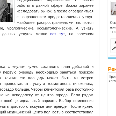
работы в данной сфере. Важно заранее
исследовать рынок, а после определиться
с направлением предоставляемых услуг.
Наиболее распространенными являются
Сек
при
кие, урологические, косметологические.
А узнать
31.0
о данных услугах можно
вот тут
, на полезном
еса с «нуля» нужно составить план действий и
Ре
В первую очередь необходимо заняться поиском
Преи
ых клиник его площадь может быть 40 метров
вин
 предоставлять услуги косметолога, гинеколога,
о гораздо больше. Чтобы клиентская база постоянно
щение неподалеку от центра города. Если рядом
это вообще идеальный вариант. Выбор помещения
ючить договор о покупке или аренде. После нужно
ущий медицинский центр полностью соответствовал