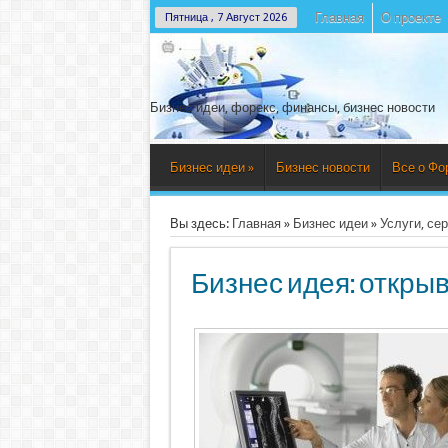
Главная
О проекте
Пятница , 7 Август 2026
Бизнес идеи, форекс, финансы, бизнес новости
Бизнес идеи
»
Бизнес новости
Все о Фо
Вы здесь:
Главная
»
Бизнес идеи
»
Услуги, се
Бизнес идея: откры