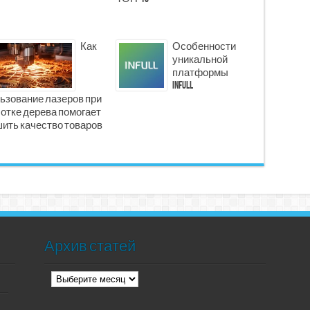
Как
Особенности
уникальной
платформы
INFULL
ьзование лазеров при
отке дерева помогает
ить качество товаров
Архив статей
Архив
статей