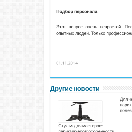
Подбор персонала
Этот вопрос очень непростой. По
опытных людей. Только профессиона
01.11.2014
Другие новости
Для ч
парик
полез
Стулья для мастеров-
парикмахеров: особенности