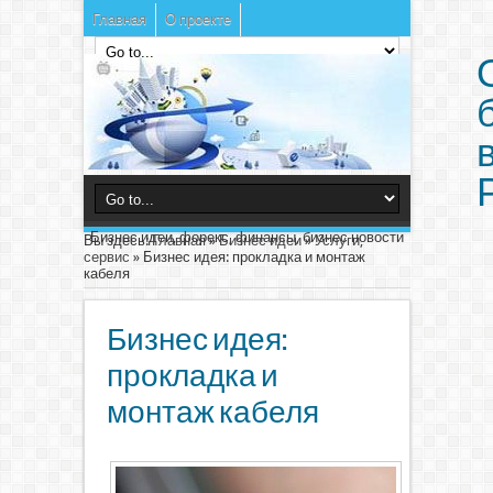
Главная
О проекте
Бизнес идеи, форекс, финансы, бизнес новости
Вы здесь:
Главная
»
Бизнес идеи
»
Услуги,
сервис
»
Бизнес идея: прокладка и монтаж
кабеля
Бизнес идея:
прокладка и
монтаж кабеля