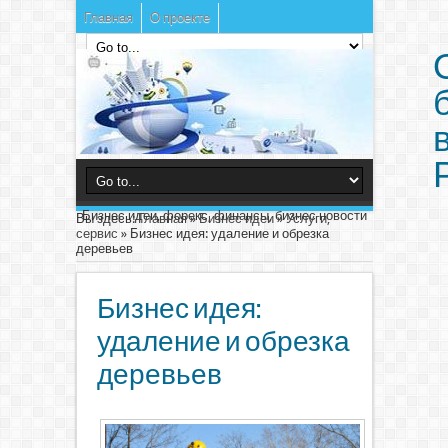
Главная
О проекте
Бизнес идеи, форекс, финансы, бизнес новости
Вы здесь:
Главная
»
Бизнес идеи
»
Услуги,
сервис
»
Бизнес идея: удаление и обрезка
деревьев
Бизнес идея:
удаление и обрезка
деревьев