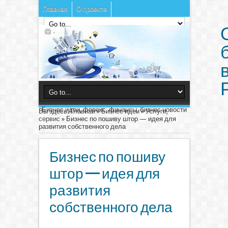
Главная
О проекте
Бизнес идеи, форекс, финансы, бизнес новости
Вы здесь:
Главная
»
Бизнес идеи
»
Услуги,
сервис
»
Бизнес по пошиву штор — идея для
развития собственного дела
Бизнес по пошиву
штор — идея для
развития
собственного дела