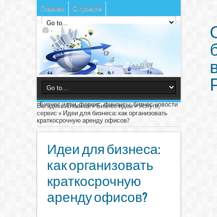
Главная
О проекте
Бизнес идеи, форекс, финансы, бизнес новости
Вы здесь:
Главная
»
Бизнес идеи
»
Услуги,
сервис
»
Идеи для бизнеса: как организовать
краткосрочную аренду офисов?
Идеи для бизнеса:
как организовать
краткосрочную
аренду офисов?