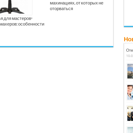
махинациях, от которых не
оторваться
я для мастеров-
махеров: особенности
Но
Оте
10.0