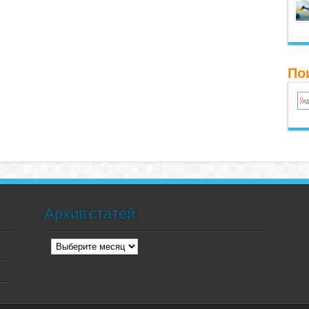
Пои
Архив статей
Архив
статей