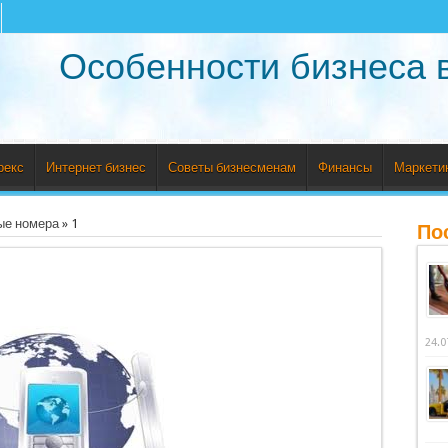
Особенности бизнеса 
рекс
Интернет бизнес
Советы бизнесменам
Финансы
Маркети
ые номера
»
1
По
24.0