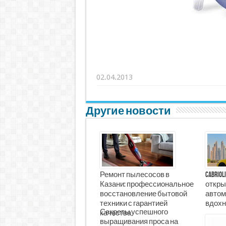
02.04.2013
Другие новости
Ремонт пылесосов в
Cabrio
Казани: профессиональное
откры
восстановление бытовой
автом
техники с гарантией
вдохн
Секреты успешного
качества
выращивания проса на