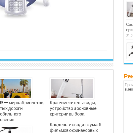
Сек
при
31.0
Ре
Преи
вин
Life — мир кабриолетов,
Кран-смеситель: виды,
тых дорог и
устройство и основные
обильного
критерии выбора
овения
Как деньги сводят с ума: 6
фильмов о финансовых