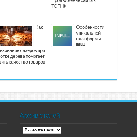
Продвижение сайта в
ТОП-10
Как
Особенности
уникальной
платформы
INFULL
ьзование лазеров при
отке дерева помогает
ить качество товаров
Архив статей
Архив
статей