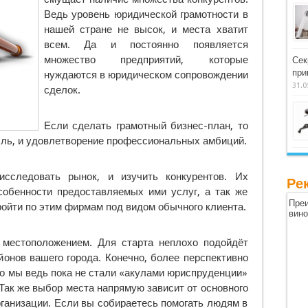
Ведь уровень юридической грамотности в
нашей стране не высок, и места хватит
всем. Да и постоянно появляется
множество предприятий, которые
Сек
при
нуждаются в юридическом сопровождении
31.0
сделок.
Если сделать грамотный бизнес-план, то
ль, и удовлетворение профессиональных амбиций.
сследовать рынок, и изучить конкурентов. Их
Ре
собенности предоставляемых ими услуг, а так же
Преи
ройти по этим фирмам под видом обычного клиента.
вин
 местоположением. Для старта неплохо подойдёт
онов вашего города. Конечно, более перспективно
но мы ведь пока не стали «акулами юриспруденции»
 Так же выбор места напрямую зависит от основного
ганизации. Если вы собираетесь помогать людям в