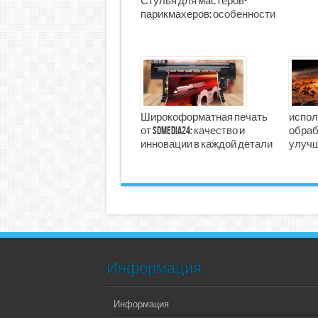
Стулья для мастеров-
парикмахеров: особенности
Широкоформатная печать
испол
от SDMedia24: качество и
обраб
инновации в каждой детали
улучш
Информация
Информация