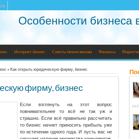
кте
Особенности бизнеса 
рекс
Интернет бизнес
Советы бизнесменам
Финансы
Маркети
рвис
»
Как открыть юридическую фирму, бизнес
По
ескую фирму, бизнес
Если взглянуть на этот вопрос
24.0
повнимательнее то всё не так уж и
страшно. Если всё правильно рассчитать
то бизнес начнет приносить
прибыль уже
по истечении одного года. И пусть вас не
смущает наличие множества конкурентов.