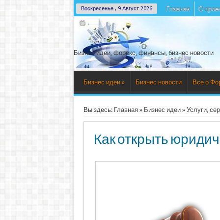
Главная
О прое
Воскресенье , 9 Август 2026
Бизнес идеи, форекс, финансы, бизнес новости
Бизнес идеи
»
Бизнес новости
Все о Фо
Вы здесь:
Главная
»
Бизнес идеи
»
Услуги, се
Как открыть юридич