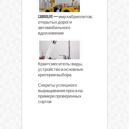
CabrioLife — мир кабриолетов,
открытых дорог и
автомобильного
вдохновения
Кран-смеситель: виды,
устройство и основные
критерии выбора
Секреты успешного
выращивания проса на
примере проверенных
сортов