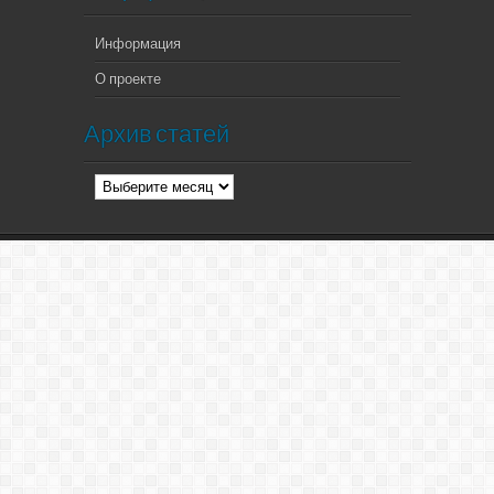
Информация
О проекте
Архив статей
Архив
статей