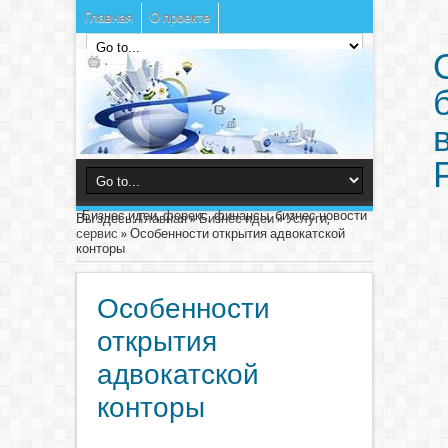
Главная
О проекте
Бизнес идеи, форекс, финансы, бизнес новости
Вы здесь:
Главная
»
Бизнес идеи
»
Услуги,
сервис
»
Особенности открытия адвокатской
конторы
Особенности
открытия
адвокатской
конторы