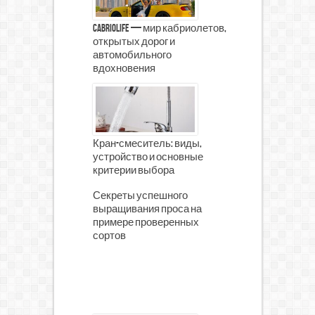
CabrioLife — мир кабриолетов,
открытых дорог и
автомобильного
вдохновения
Кран-смеситель: виды,
устройство и основные
критерии выбора
Секреты успешного
выращивания проса на
примере проверенных
сортов