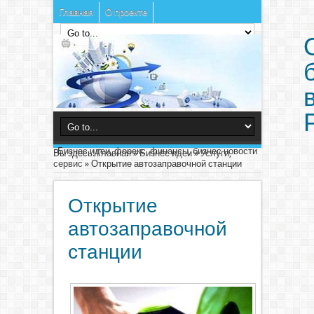
Главная
О проекте
Бизнес идеи, форекс, финансы, бизнес новости
Вы здесь:
Главная
»
Бизнес идеи
»
Услуги,
сервис
»
Открытие автозаправочной станции
Открытие
автозаправочной
станции