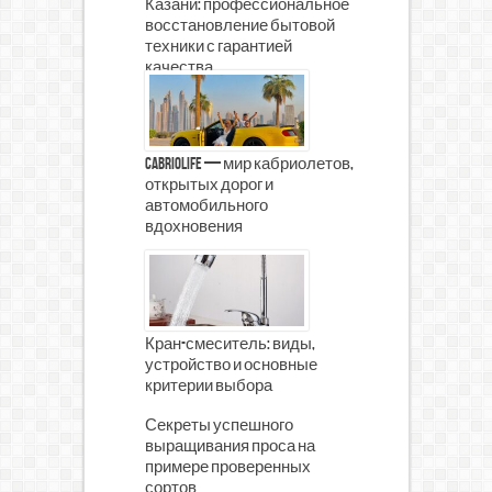
Казани: профессиональное
восстановление бытовой
техники с гарантией
качества
CabrioLife — мир кабриолетов,
открытых дорог и
автомобильного
вдохновения
Кран-смеситель: виды,
устройство и основные
критерии выбора
Секреты успешного
выращивания проса на
примере проверенных
сортов