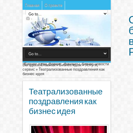
Главная
О проекте
Бизнес идеи, форекс, финансы, бизнес новости
Вы здесь:
Главная
»
Бизнес идеи
»
Услуги,
сервис
»
Театрализованные поздравления как
бизнес идея
Театрализованные
поздравления как
бизнес идея