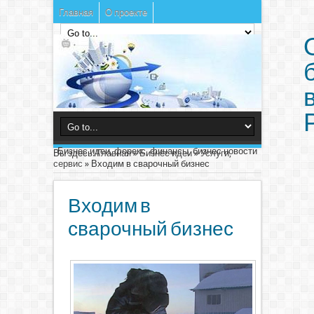
Главная
О проекте
Бизнес идеи, форекс, финансы, бизнес новости
Вы здесь:
Главная
»
Бизнес идеи
»
Услуги,
сервис
»
Входим в сварочный бизнес
Входим в
сварочный бизнес